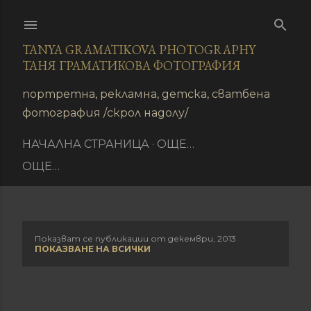
Пропускане към основното съдържание
TANYA GRAMATIKOVA PHOTOGRAPHY
ТАНЯ ГРАМАТИКОВА ФОТОГРАФИЯ
иране
портретна, рекламна, детска, сватбена
фотография /скрол надолу/
НАЧАЛНА СТРАНИЦА
ОЩЕ…
ОЩЕ…
Показват се публикации от декември, 2013
П
ПОКАЗВАНЕ НА ВСИЧКИ
у
б