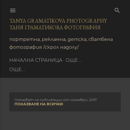
Пропускане към основното съдържание
TANYA GRAMATIKOVA PHOTOGRAPHY
ТАНЯ ГРАМАТИКОВА ФОТОГРАФИЯ
иране
портретна, рекламна, детска, сватбена
фотография /скрол надолу/
НАЧАЛНА СТРАНИЦА
ОЩЕ…
ОЩЕ…
Показват се публикации от ноември, 2017
П
ПОКАЗВАНЕ НА ВСИЧКИ
у
б