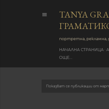
TANYA GR
ГРАМАТИК
иране
портретна, рекламна, 
НАЧАЛНА СТРАНИЦА
ОЩЕ…
Показват се публикации от март
П
у