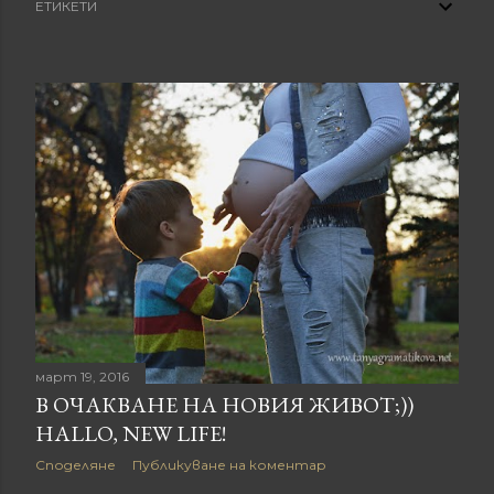
ЕТИКЕТИ
л
и
к
а
ц
и
и
март 19, 2016
В ОЧАКВАНЕ НА НОВИЯ ЖИВОТ;))
HALLO, NEW LIFE!
Споделяне
Публикуване на коментар