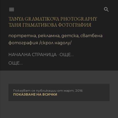
Пропускане към основното съдържание
TANYA GRAMATIKOVA PHOTOGRAPHY
ТАНЯ ГРАМАТИКОВА ФОТОГРАФИЯ
иране
портретна, рекламна, детска, сватбена
фотография /скрол надолу/
НАЧАЛНА СТРАНИЦА
ОЩЕ…
ОЩЕ…
Показват се публикации от март, 2016
П
ПОКАЗВАНЕ НА ВСИЧКИ
у
б