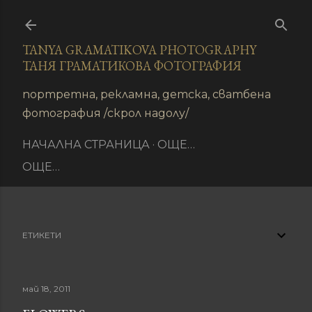
Пропускане към основното съдържание
TANYA GRAMATIKOVA PHOTOGRAPHY
ТАНЯ ГРАМАТИКОВА ФОТОГРАФИЯ
иране
портретна, рекламна, детска, сватбена
фотография /скрол надолу/
НАЧАЛНА СТРАНИЦА
ОЩЕ…
ОЩЕ…
ЕТИКЕТИ
май 18, 2011