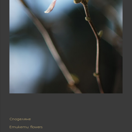
Споделяне
Етикети:
flowers