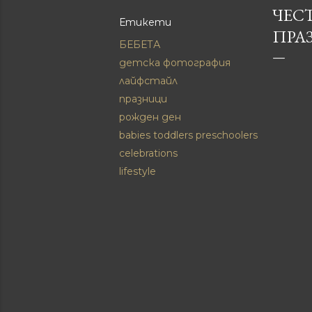
ЧЕСТ
Етикети
ПРА
БЕБЕТА
детска фотография
лайфстайл
празници
рожден ден
babies toddlers preschoolers
celebrations
lifestyle