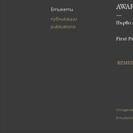
AWAR
Етикети
публикации
Първо 
publications
First P
REMIS
Споделя
Етикет