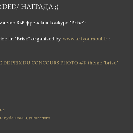
DED/ НАГРАДА ;)
място във френския конкурс "Brise":
rize in "Brise" organised by
www.artyoursoul.fr
:
E DE PRIX DU CONCOURS PHOTO #1: thème "brisé"
не
и:
публикации
publications