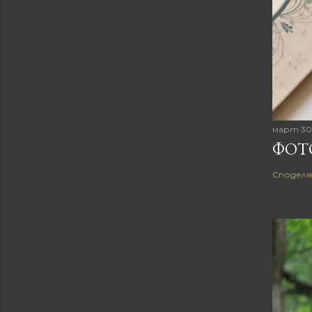
март 30
ФОТ
Споделя