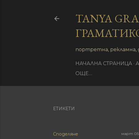
TANYA GR
ГРАМАТИК
иране
портретна, рекламна, 
НАЧАЛНА СТРАНИЦА
ОЩЕ…
ЕТИКЕТИ
Споделяне
март 05,