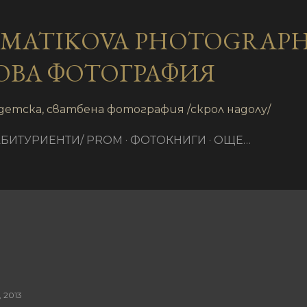
Пропускане към основното съдържание
AMATIKOVA PHOTOGRAPH
ОВА ФОТОГРАФИЯ
детска, сватбена фотография /скрол надолу/
АБИТУРИЕНТИ/ PROM
ФОТОКНИГИ
ОЩЕ…
 2013