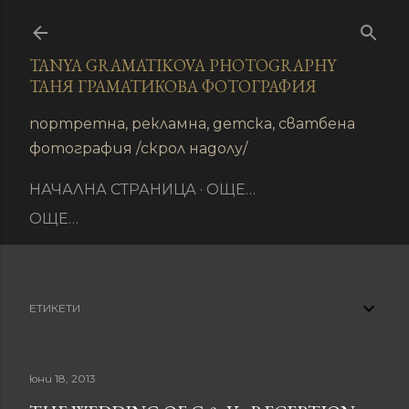
Пропускане към основното съдържание
TANYA GRAMATIKOVA PHOTOGRAPHY
ТАНЯ ГРАМАТИКОВА ФОТОГРАФИЯ
иране
портретна, рекламна, детска, сватбена
фотография /скрол надолу/
НАЧАЛНА СТРАНИЦА
ОЩЕ…
ОЩЕ…
ЕТИКЕТИ
юни 18, 2013