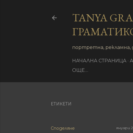
TANYA GR
ГРАМАТИК
иране
портретна, рекламна, 
НАЧАЛНА СТРАНИЦА
ОЩЕ…
ЕТИКЕТИ
Споделяне
януари 2