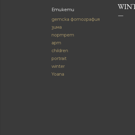
WINT
Етикети
детска фотография
зима
портрет
aрт
children
portrait
winter
Yoana