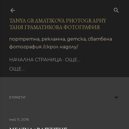
Пропускане към основното съдържание
TANYA GRAMATIKOVA PHOTOGRAPHY
ТАНЯ ГРАМАТИКОВА ФОТОГРАФИЯ
иране
портретна, рекламна, детска, сватбена
фотография /скрол надолу/
НАЧАЛНА СТРАНИЦА
ОЩЕ…
ОЩЕ…
ЕТИКЕТИ
май 11, 2016