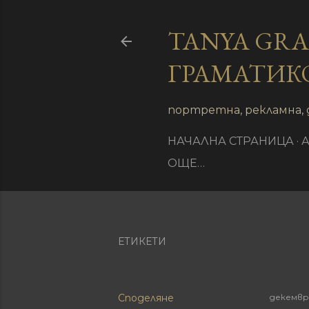
TANYA GR
ГРАМАТИК
иране
портретна, рекламна, 
НАЧАЛНА СТРАНИЦА
ОЩЕ…
ЕТИКЕТИ
Споделяне
декемвр